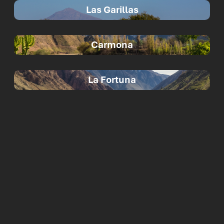
Las Garillas
Carmona
La Fortuna